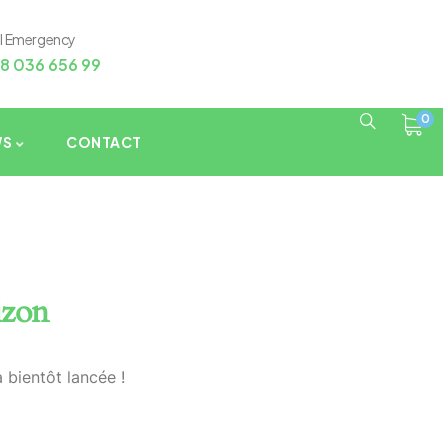
ll Emergency
8 036 656 99
0
WS
CONTACT
izon
 bientôt lancée !