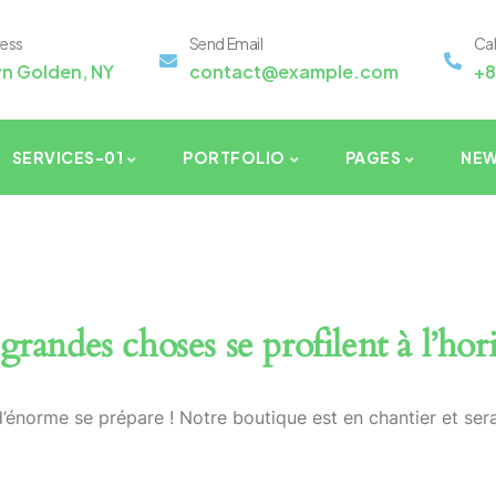
ress
Send Email
Ca
yn Golden, NY
contact@example.com
+8
SERVICES-01
PORTFOLIO
PAGES
NE
grandes choses se profilent à l’hor
énorme se prépare ! Notre boutique est en chantier et sera