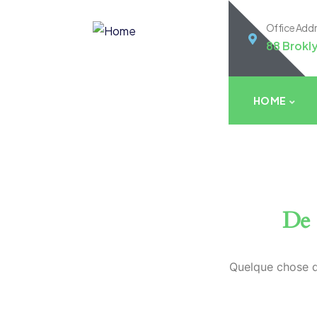
Office Add
88 Brokl
HOME
De 
Quelque chose d’